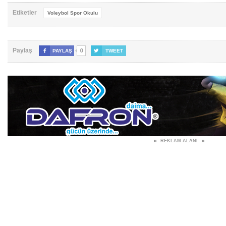
Etiketler
Voleybol Spor Okulu
0
Paylaş

PAYLAŞ

TWEET
REKLAM ALANI